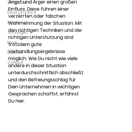
Angst und Ärger einen großen 
Chancen
Einfluss. Diese führen einer 
best practice
verzerrten oder falschen 
Resilienz
Wahrnehmung der Situation. Mit 
den richtigen Techniken und der 
Strategie
richtigen Unterstützung sind 
krise
trotzdem gute 
Verhandlungsergebnisse 
Kunden
möglich. Wie Du nicht wie viele 
Verkauf
andere in dieser Situation 
unterdurchschnittlich abschließt 
und den Befreiungsschlag für 
Dein Unternehmen in wichtigen 
Gesprächen schaffst, erfährst 
Du hier. 