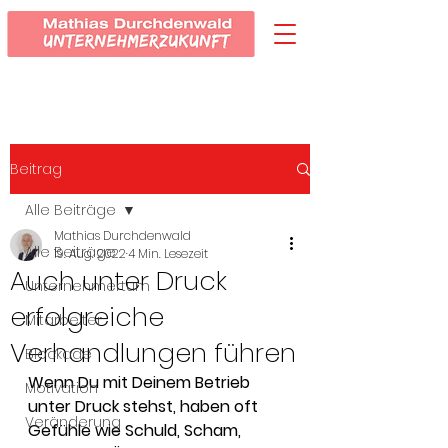
Beitrag
Alle Beiträge
Mathias Durchdenwald
Alle Beiträge
19. Aug. 2022
4 Min. Lesezeit
Auch unter Druck
Unternehmertum
erfolgreiche
Mitarbeiter
Verhandlungen führen
Blockade
Wenn Du mit Deinem Betrieb 
Motivation
unter Druck stehst, haben oft 
Veränderung
Gefühle wie Schuld, Scham, 