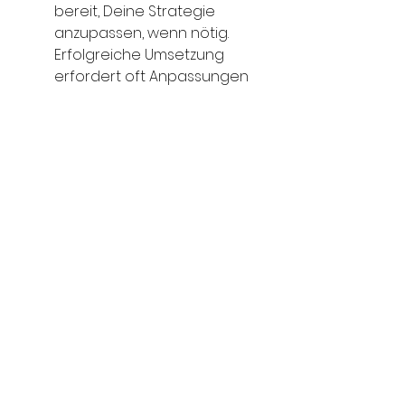
bereit, Deine Strategie 
anzupassen, wenn nötig. 
Erfolgreiche Umsetzung 
erfordert oft Anpassungen 
und Feinschliff.
Ergebnisse 
messen:
 Überwache und 
messe regelmäßig die 
Ergebnisse Deiner 
Maßnahmen. Nur so kannst 
Du sicherstellen, dass Du auf 
dem richtigen Weg bist.
Was bleibt noch zu sagen
Chancen zu erkennen und zu 
erarbeiten ist der erste Schritt, 