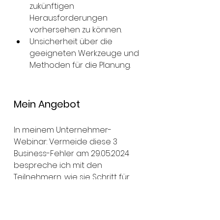
zukünftigen 
Herausforderungen 
vorhersehen zu können.
Unsicherheit über die 
geeigneten Werkzeuge und 
Methoden für die Planung.
Mein Angebot
In meinem Unternehmer-
Webinar: Vermeide diese 3 
Business-Fehler am 29.05.2024 
bespreche ich mit den 
Teilnehmern, wie sie Schritt für 
Schritt den Weg zu dieser 
Transformation gehen. Raus aus 
dem ewigen Kampf um 