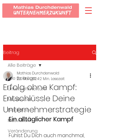
Beitrag
Alle Beiträge
Mathias Durchdenwald
Alle Beiträge
22. Mai 2024
2 Min. Lesezeit
Erfolg ohne Kampf:
Unternehmertum
Entschlüssle Deine
Mitarbeiter
Unternehmerstrategie
Blockade
Ein alltäglicher Kampf
Motivation
Veränderung
Fühlst Du Dich auch manchmal, 