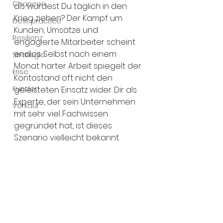
Chancen
als würdest Du täglich in den 
Krieg ziehen? Der Kampf um 
best practice
Kunden, Umsätze und 
Resilienz
engagierte Mitarbeiter scheint 
endlos. Selbst nach einem 
Strategie
Monat harter Arbeit spiegelt der 
krise
Kontostand oft nicht den 
Kunden
geleisteten Einsatz wider. Dir als 
Experte, der sein Unternehmen 
Verkauf
mit sehr viel Fachwissen 
gegründet hat, ist dieses 
Szenario vielleicht bekannt.