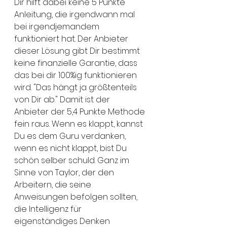
Dir hilft dabei keine 5 Punkte 
Anleitung, die irgendwann mal 
bei irgendjemandem 
funktioniert hat. Der Anbieter 
dieser Lösung gibt Dir bestimmt 
keine finanzielle Garantie, dass 
das bei dir 100%ig funktionieren 
wird. "Das hängt ja größtenteils 
von Dir ab." Damit ist der 
Anbieter der 5,4 Punkte Methode 
fein raus. Wenn es klappt, kannst 
Du es dem Guru verdanken, 
wenn es nicht klappt, bist Du 
schön selber schuld. Ganz im 
Sinne von Taylor, der den 
Arbeitern, die seine 
Anweisungen befolgen sollten, 
die Intelligenz für 
eigenständiges Denken 