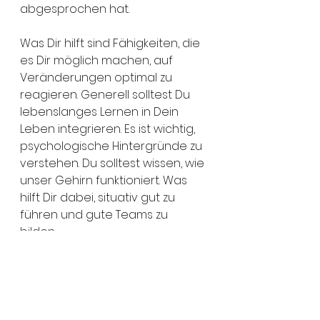
abgesprochen hat. 
Was Dir hilft sind Fähigkeiten, die 
es Dir möglich machen, auf 
Veränderungen optimal zu 
reagieren. Generell solltest Du 
lebenslanges Lernen in Dein 
Leben integrieren. Es ist wichtig, 
psychologische Hintergründe zu 
verstehen. Du solltest wissen, wie 
unser Gehirn funktioniert. Was 
hilft Dir dabei, situativ gut zu 
führen und gute Teams zu 
bilden. 
Du solltest Dir ein Netzwerk aus 
Gleichgesinnten und 
Unterstützern aufbauen. 
Deine Mitarbeiter zu 
Mitunternehmern entwickeln. 