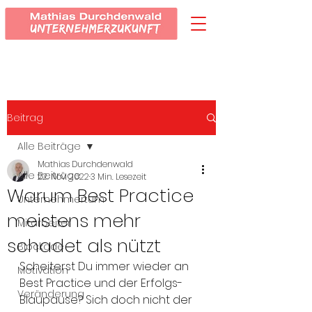
Beitrag
Alle Beiträge
Mathias Durchdenwald
Alle Beiträge
22. Nov. 2022
3 Min. Lesezeit
Warum Best Practice
Unternehmertum
meistens mehr
Mitarbeiter
schadet als nützt
Blockade
Scheiterst Du immer wieder an 
Motivation
Best Practice und der Erfolgs-
Veränderung
Blaupause? Sich doch nicht der 