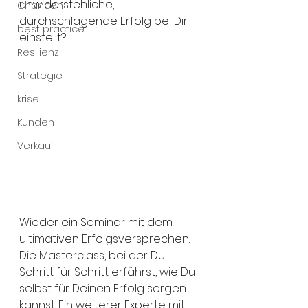
unwiderstehliche, 
Chancen
durchschlagende Erfolg bei Dir 
best practice
einstellt? 
Resilienz
Strategie
krise
Kunden
Verkauf
Wieder ein Seminar mit dem 
ultimativen Erfolgsversprechen. 
Die Masterclass, bei der Du 
Schritt für Schritt erfährst, wie Du 
selbst für Deinen Erfolg sorgen 
kannst. Ein weiterer Experte mit 