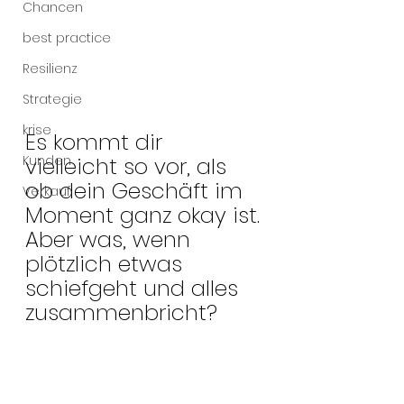
Chancen
best practice
Resilienz
Strategie
krise
Es kommt dir 
vielleicht so vor, als 
Kunden
ob dein Geschäft im 
Verkauf
Moment ganz okay ist.
Aber was, wenn 
plötzlich etwas 
schiefgeht und alles 
zusammenbricht?