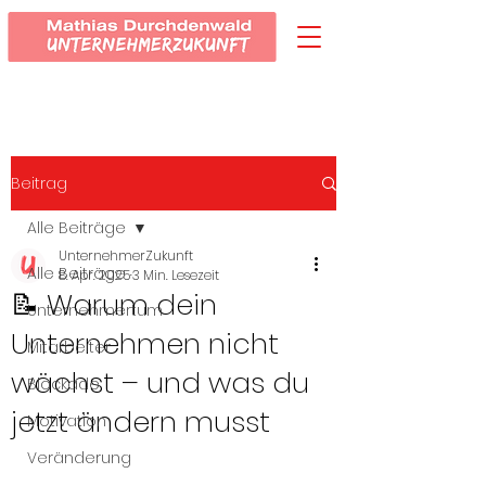
Beitrag
Alle Beiträge
UnternehmerZukunft
Alle Beiträge
8. Apr. 2025
3 Min. Lesezeit
📝 Warum dein
Unternehmertum
Unternehmen nicht
Mitarbeiter
wächst – und was du
Blockade
jetzt ändern musst
Motivation
Veränderung