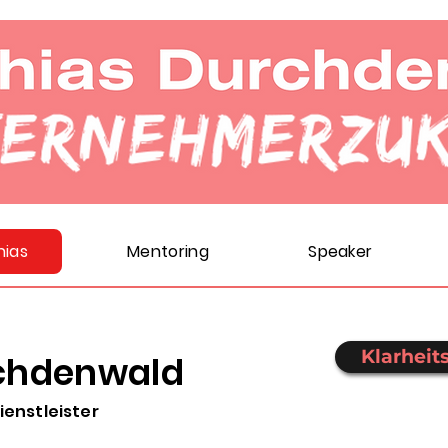
hias
Mentoring
Speaker
Klarheit
chdenwald
enstleister