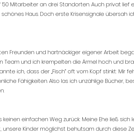
 Mitarbeiter an drei Standorten. Auch privat lief e
ein schönes Haus. Doch erste Krisensignale übersah ic
ten Freunden und hartnäckiger eigener Arbeit began
ein Team und ich krempelten die Ärmel hoch und 
annte ich, dass der „Fisch“ oft vom Kopf stinkt: Mir f
iche Fähigkeiten. Also las ich unzählige Bücher, 
n.
 keinen einfachen Weg zurück: Meine Ehe ließ sich le
 unsere Kinder möglichst behutsam durch diese Zei