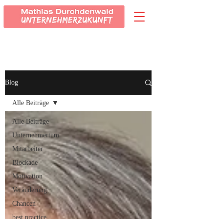
Blog
Alle Beiträge
Alle Beiträge
Unternehmertum
Mitarbeiter
Blockade
Motivation
Veränderung
Chancen
best practice