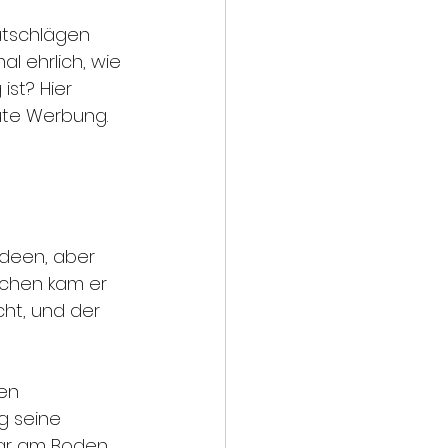
tschlägen 
l ehrlich, wie 
ist? Hier 
aute Werbung.
Ideen, aber 
uchen kam er 
cht, und der 
en 
g seine 
ar am Boden 