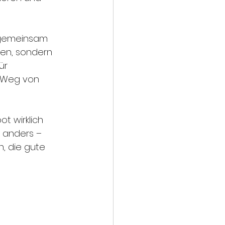
r gemeinsam 
fen, sondern 
ür 
. Weg von 
t wirklich 
s anders – 
, die gute 