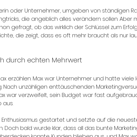
erin oder Unternehmer, umgeben von ständigen Ra
tricks, die angeblich alles verändern sollen. Aber ma
hon gefragt, ob das wirklich der Schlüssel zum Erfolg 
hte, die zeigt, dass es oft mehr braucht als nur l
h durch echten Mehrwert
Max erzählen. Max war Unternehmer und hatte viele 
ng. Nach unzähligen enttäuschenden Marketingvers
 Max war verzweifelt, sein Budget war fast aufgebrau
b aus.
 Enthusiasmus gestartet und setzte auf die neuest
. Doch bald wurde klar, dass all das bunte Marketin
berdecken konnte. Kunden blieben aus, und Max w