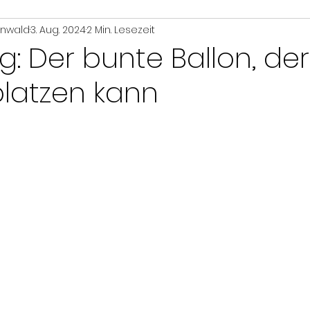
enwald
3. Aug. 2024
2 Min. Lesezeit
Strategie
krise
Kunden
Verkauf
g: Der bunte Ballon, der
platzen kann