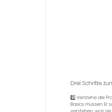
Drei Schritte z
1️⃣ Verstehe die P
Basics müssen. Er s
verstehen, was si