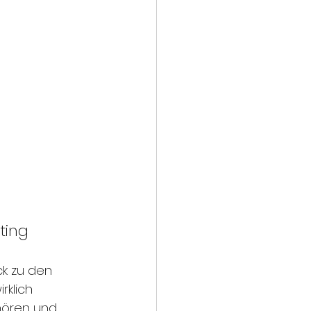
ting
ck zu den 
rklich 
hören und 