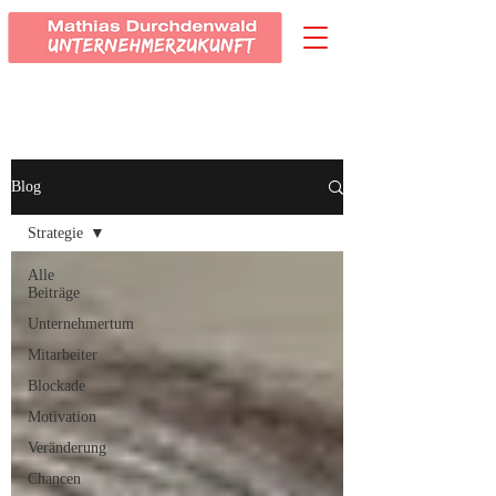
Blog
Strategie
Alle
Beiträge
Unternehmertum
Mitarbeiter
Blockade
Motivation
Veränderung
Chancen