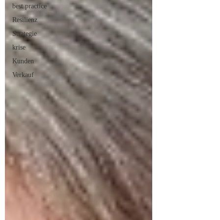
best practice
Resilienz
Strategie
krise
Kunden
Verkauf