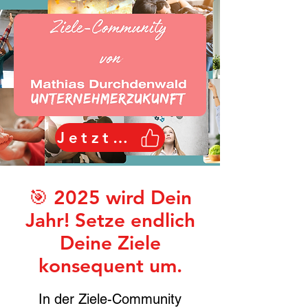
Jetzt starten
🎯 2025 wird Dein
Jahr! Setze endlich
Deine Ziele
konsequent um.
In der Ziele-Community