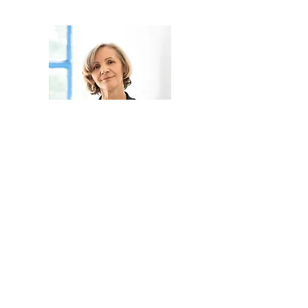
​Carola Leeke:
"Mathias hört nicht nur, was ich sage,
sondern auch das was mitschwingt. Die
Mischung aus „den Finger in die Wunde
legen“ und positives Verstärken hat
mich immer wieder vorangebracht. "