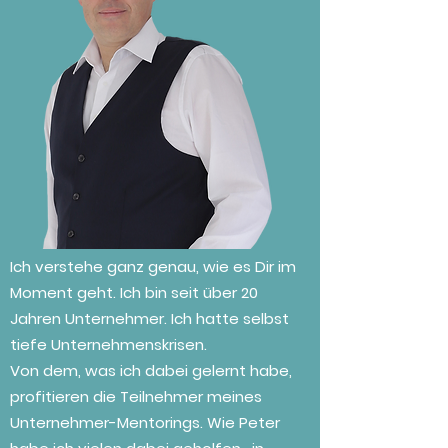
Ich verstehe ganz genau, wie es Dir im
Moment geht. Ich bin seit über 20
Jahren Unternehmer. Ich hatte selbst
tiefe Unternehmenskrisen.
Von dem, was ich dabei gelernt habe,
profitieren die Teilnehmer meines
Unternehmer-Mentorings. Wie Peter