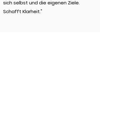
sich selbst und die eigenen Ziele.
Schafft Klarheit."
📩 Erhalte dein Workbook jetzt –
kostenlos & sofort nutzbar!
Jetzt Workbook sichern
🚀
Unternehmensführung