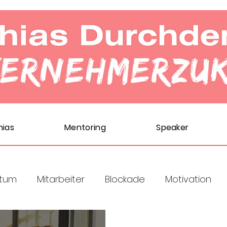
hias
Mentoring
Speaker
rtum
Mitarbeiter
Blockade
Motivation
ce
Resilienz
Strategie
krise
Kunden